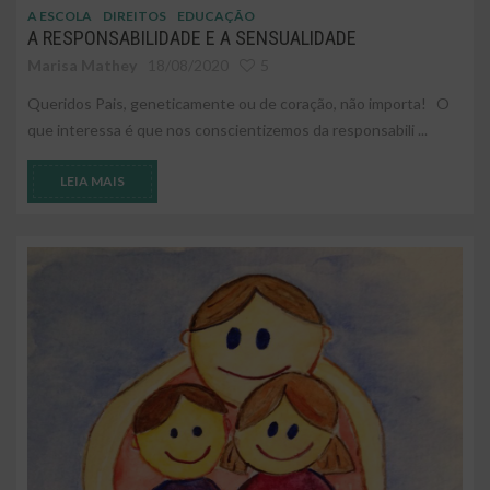
A ESCOLA
DIREITOS
EDUCAÇÃO
A RESPONSABILIDADE E A SENSUALIDADE
Marisa Mathey
18/08/2020
5
Queridos Pais, geneticamente ou de coração, não importa! O
que interessa é que nos conscientizemos da responsabili ...
LEIA MAIS