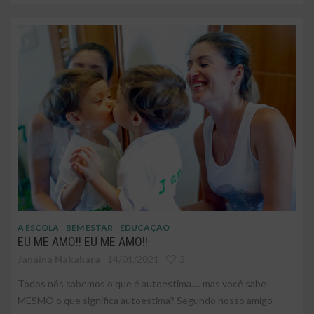
A ESCOLA
BEM ESTAR
EDUCAÇÃO
EU ME AMO!! EU ME AMO!!
Janaina Nakahara
14/01/2021
3
Todos nós sabemos o que é autoestima…. mas você sabe
MESMO o que significa autoestima? Segundo nosso amigo