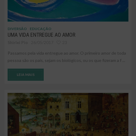
DIVERSÃO
EDUCAÇÃO
UMA VIDA ENTREGUE AO AMOR
Shirlei Pio
26/05/2017
23
Passamos pela vida entregue ao amor. O primeiro amor de toda
pessoa são os pais, sejam os biológicos, ou os que fizeram a f ...
LEIA MAIS