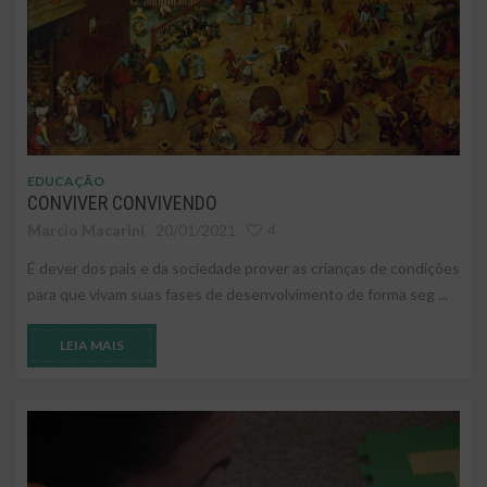
EDUCAÇÃO
CONVIVER CONVIVENDO
Marcio Macarini
20/01/2021
4
É dever dos pais e da sociedade prover as crianças de condições
para que vivam suas fases de desenvolvimento de forma seg ...
LEIA MAIS