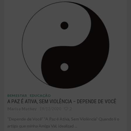
BEM ESTAR
EDUCAÇÃO
A PAZ É ATIVA, SEM VIOLÊNCIA – DEPENDE DE VOCÊ
Marisa Mathey
19/12/2020
2
“Depende de Você” “A Paz é Ativa, Sem Violência” Quando li o
artigo que minha Amiga Val, idealizad ...