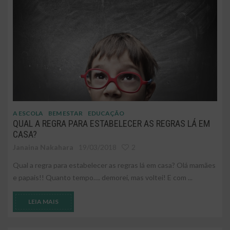
A ESCOLA
BEM ESTAR
EDUCAÇÃO
QUAL A REGRA PARA ESTABELECER AS REGRAS LÁ EM
CASA?
Janaina Nakahara
19/03/2018
2
Qual a regra para estabelecer as regras lá em casa? Olá mamães
e papais!! Quanto tempo…. demorei, mas voltei! E com ...
LEIA MAIS