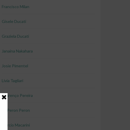
Francisco Milan
Gisele Ducati
Graziela Ducati
Janaina Nakahara
Josie Pimentel
Livia Tagliari
Lourenço Pereira
Lu Peron Peron
Marcio Macarini