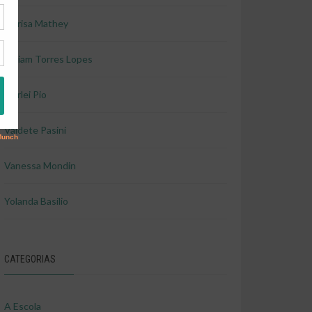
Marisa Mathey
Miriam Torres Lopes
Shirlei Pio
Valdete Pasini
Vanessa Mondin
Yolanda Basilio
CATEGORIAS
A Escola