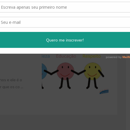
nos e ele é o
que os co ...