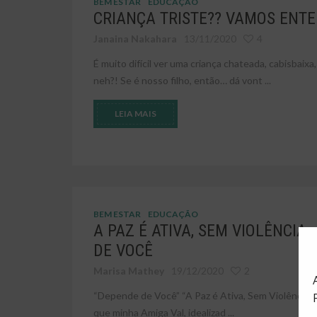
BEM ESTAR
EDUCAÇÃO
CRIANÇA TRISTE?? VAMOS ENTE
Janaina Nakahara
13/11/2020
4
É muito difícil ver uma criança chateada, cabisbai
neh?! Se é nosso filho, então… dá vont ...
LEIA MAIS
BEM ESTAR
EDUCAÇÃO
A PAZ É ATIVA, SEM VIOLÊNCIA
DE VOCÊ
Marisa Mathey
19/12/2020
2
“Depende de Você” “A Paz é Ativa, Sem Violência” Q
que minha Amiga Val, idealizad ...