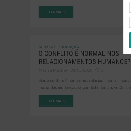
LEIA MAIS
DIREITOS
EDUCAÇÃO
O CONFLITO É NORMAL NOS
RELACIONAMENTOS HUMANOS?
Marisa Mathey
31/05/2020
3
Sim, o conflito é normal nos relacionamentos huma
motor das mudanças, segundo Lederach. Então, por 
LEIA MAIS