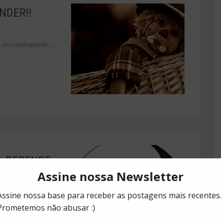
NDER!!
xa, choramingando…
 – DEPENDE
uando li o artigo