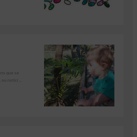
ens que se
u notíci ...