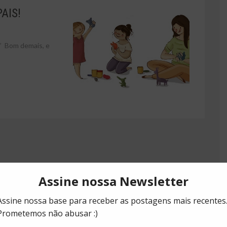
AIS!
” Bom demais, e