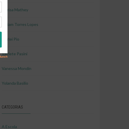
Marisa Mathey
Miriam Torres Lopes
Shirlei Pio
Valdete Pasini
Vanessa Mondin
Yolanda Basilio
CATEGORIAS
A Escola