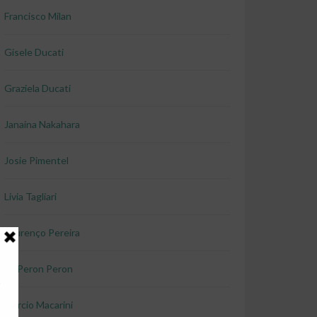
Francisco Milan
Gisele Ducati
Graziela Ducati
Janaina Nakahara
Josie Pimentel
Livia Tagliari
Lourenço Pereira
Lu Peron Peron
Marcio Macarini