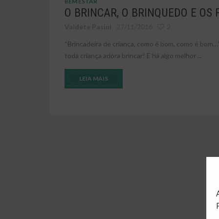
BEM ESTAR
O BRINCAR, O BRINQUEDO E OS P
Valdete Pasini
27/11/2016
2
“Brincadeira de criança, como é bom, como é bom…
toda criança adora brincar! E há algo melhor ...
LEIA MAIS