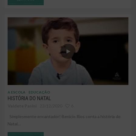
A ESCOLA
EDUCAÇÃO
HISTÓRIA DO NATAL
Valdete Pasini
23/12/2020
6
Simplesmente encantador! Benício Rios conta a história do
Natal…