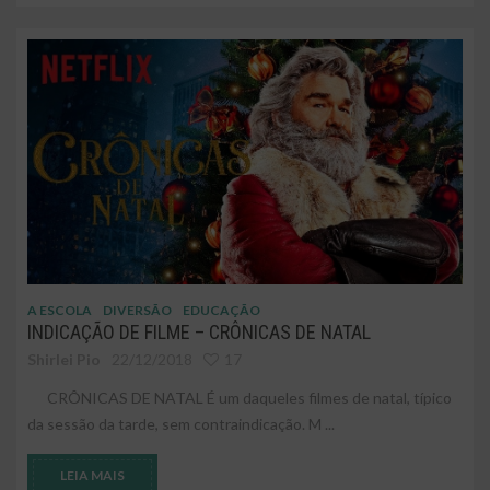
A ESCOLA
DIVERSÃO
EDUCAÇÃO
INDICAÇÃO DE FILME – CRÔNICAS DE NATAL
Shirlei Pio
22/12/2018
17
CRÔNICAS DE NATAL É um daqueles filmes de natal, típico
da sessão da tarde, sem contraindicação. M ...
LEIA MAIS