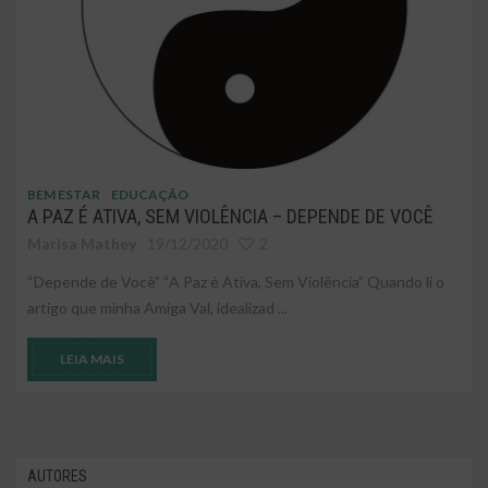
BEM ESTAR
EDUCAÇÃO
A PAZ É ATIVA, SEM VIOLÊNCIA – DEPENDE DE VOCÊ
Marisa Mathey
19/12/2020
2
“Depende de Você” “A Paz é Ativa, Sem Violência” Quando li o
artigo que minha Amiga Val, idealizad ...
LEIA MAIS
AUTORES