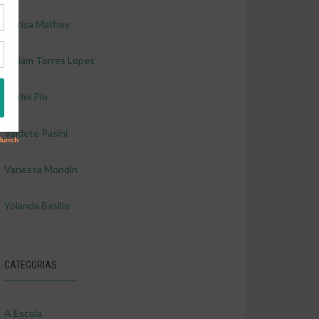
Marisa Mathey
Miriam Torres Lopes
Shirlei Pio
Valdete Pasini
Vanessa Mondin
Yolanda Basilio
CATEGORIAS
A Escola