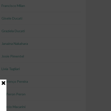
Francisco Milan
Gisele Ducati
Graziela Ducati
Janaina Nakahara
Josie Pimentel
Livia Tagliari
Lourenço Pereira
Lu Peron Peron
Marcio Macarini