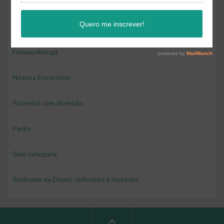
Educação e diversão
Educação financeira para crianças
Fonoaudióloga
Nossos Encontros
Passeios com diversão
Pedro
Sem categoria
Síndrome de Down, reflexões e histórias