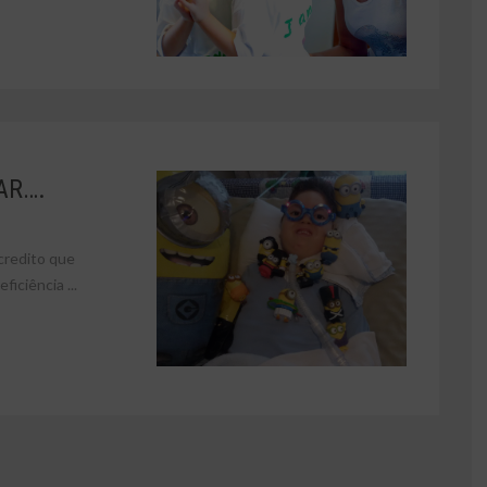
AR….
credito que
iciência ...