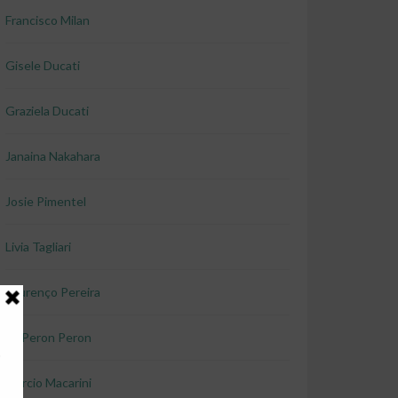
Francisco Milan
Gisele Ducati
Graziela Ducati
Janaina Nakahara
Josie Pimentel
Livia Tagliari
Lourenço Pereira
Lu Peron Peron
Marcio Macarini