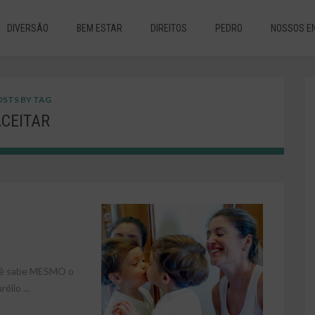
DIVERSÃO
BEM ESTAR
DIREITOS
PEDRO
NOSSOS E
STS BY TAG
CEITAR
cê sabe MESMO o
lio ...