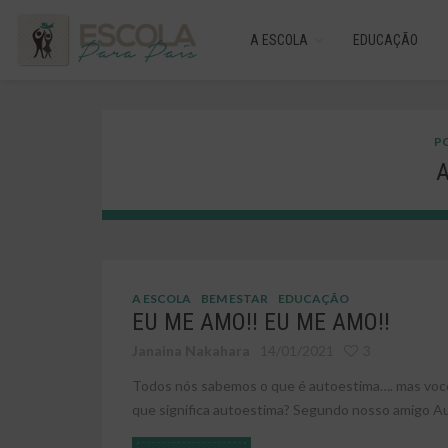
A ESCOLA
EDUCAÇÃO
PO
A
A ESCOLA
BEM ESTAR
EDUCAÇÃO
EU ME AMO!! EU ME AMO!!
Janaina Nakahara
14/01/2021
3
Todos nós sabemos o que é autoestima…. mas vo
que significa autoestima? Segundo nosso amigo Auré