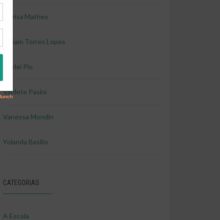
Marisa Mathey
Miriam Torres Lopes
Shirlei Pio
Valdete Pasini
Vanessa Mondin
Yolanda Basilio
CATEGORIAS
A Escola