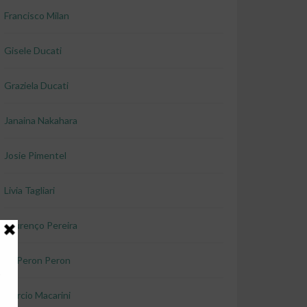
Francisco Milan
Gisele Ducati
Graziela Ducati
Janaina Nakahara
Josie Pimentel
Livia Tagliari
Lourenço Pereira
Lu Peron Peron
Marcio Macarini