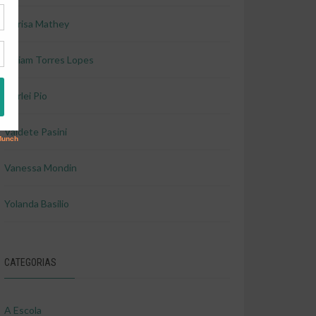
Marisa Mathey
Miriam Torres Lopes
Shirlei Pio
Valdete Pasini
Vanessa Mondin
Yolanda Basilio
CATEGORIAS
A Escola