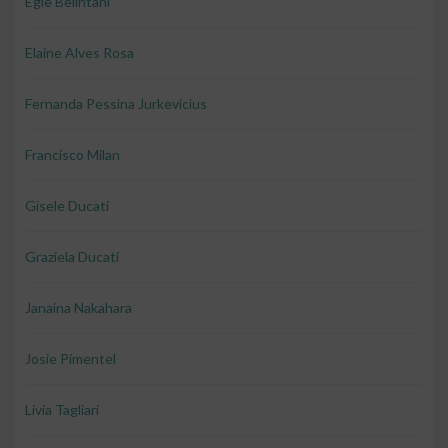
Egle Belintani
Elaine Alves Rosa
Fernanda Pessina Jurkevicius
Francisco Milan
Gisele Ducati
Graziela Ducati
Janaina Nakahara
Josie Pimentel
Livia Tagliari