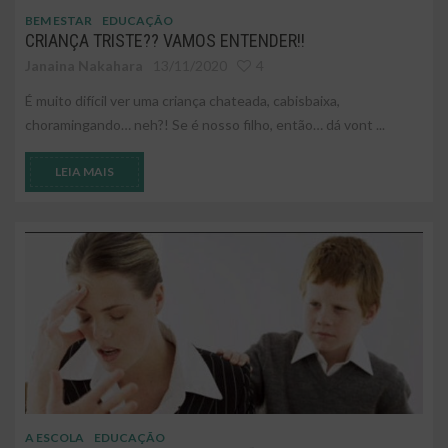
BEM ESTAR
EDUCAÇÃO
CRIANÇA TRISTE?? VAMOS ENTENDER!!
Janaina Nakahara
13/11/2020
4
É muito difícil ver uma criança chateada, cabisbaixa,
choramingando… neh?! Se é nosso filho, então… dá vont ...
LEIA MAIS
A ESCOLA
EDUCAÇÃO