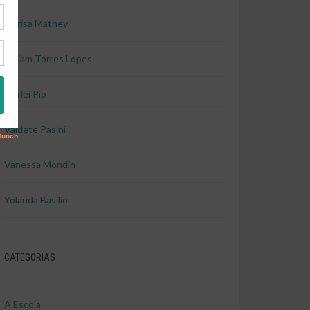
Marisa Mathey
Miriam Torres Lopes
Shirlei Pio
Valdete Pasini
Vanessa Mondin
Yolanda Basilio
CATEGORIAS
A Escola