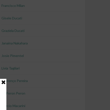
Francisco Milan
Gisele Ducati
Graziela Ducati
Janaina Nakahara
Josie Pimentel
Livia Tagliari
Lourenço Pereira
Lu Peron Peron
Marcio Macarini