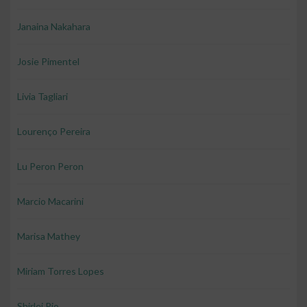
Janaina Nakahara
Josie Pimentel
Livia Tagliari
Lourenço Pereira
Lu Peron Peron
Marcio Macarini
Marisa Mathey
Miriam Torres Lopes
Shirlei Pio