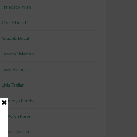
Francisco Milan
Gisele Ducati
Graziela Ducati
Janaina Nakahara
Josie Pimentel
Livia Tagliari
Lourenço Pereira
Lu Peron Peron
Marcio Macarini