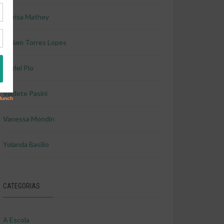
Marisa Mathey
Miriam Torres Lopes
Shirlei Pio
Valdete Pasini
Vanessa Mondin
Yolanda Basilio
CATEGORIAS
A Escola