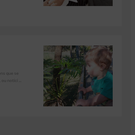
ens que se
u notíci ...