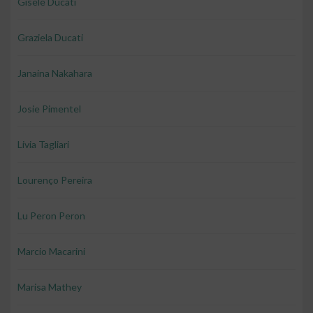
Gisele Ducati
Graziela Ducati
Janaina Nakahara
Josie Pimentel
Livia Tagliari
Lourenço Pereira
Lu Peron Peron
Marcio Macarini
Marisa Mathey