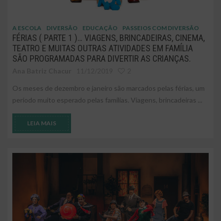
A ESCOLA
DIVERSÃO
EDUCAÇÃO
PASSEIOS COM DIVERSÃO
FÉRIAS ( PARTE 1 )… VIAGENS, BRINCADEIRAS, CINEMA,
TEATRO E MUITAS OUTRAS ATIVIDADES EM FAMÍLIA
SÃO PROGRAMADAS PARA DIVERTIR AS CRIANÇAS.
Ana Batriz Chacur
11/12/2019
2
Os meses de dezembro e janeiro são marcados pelas férias, um
período muito esperado pelas famílias. Viagens, brincadeiras ...
LEIA MAIS