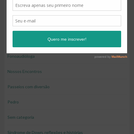
Educação
Educação e diversão
Educação financeira para crianças
Fonoaudióloga
Nossos Encontros
Passeios com diversão
Pedro
Sem categoria
Síndrome de Down, reflexões e histórias