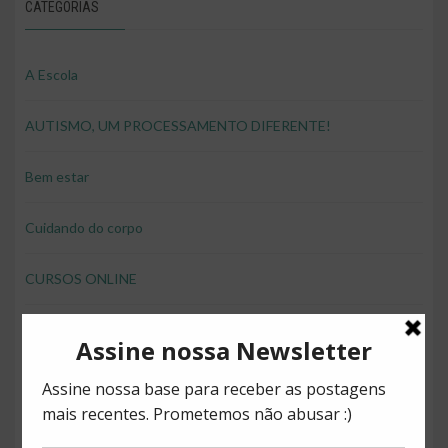
CATEGORIAS
A Escola
AUTISMO, UM PROCESSAMENTO DIFERENTE!
Bem estar
Cuidando do corpo
CURSOS ONLINE
desenvolver brincando
Direitos
Diversão