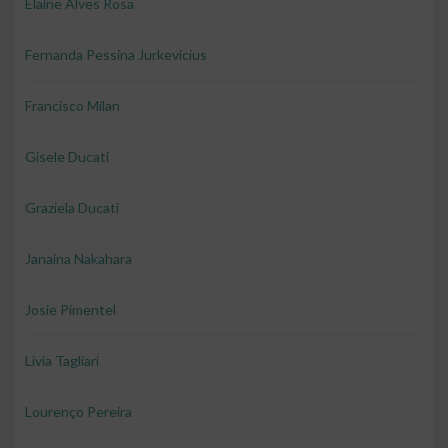
Elaine Alves Rosa
Fernanda Pessina Jurkevicius
Francisco Milan
Gisele Ducati
Graziela Ducati
Janaina Nakahara
Josie Pimentel
Livia Tagliari
Lourenço Pereira