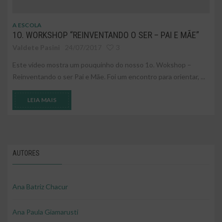
A ESCOLA
1O. WORKSHOP “REINVENTANDO O SER – PAI E MÃE”
Valdete Pasini
24/07/2017
3
Este vídeo mostra um pouquinho do nosso 1o. Wokshop –
Reinventando o ser Pai e Mãe. Foi um encontro para orientar, ...
LEIA MAIS
AUTORES
Ana Batriz Chacur
Ana Paula Giamarusti