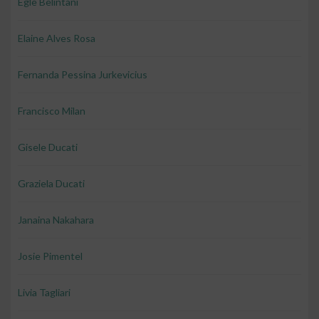
Egle Belintani
Elaine Alves Rosa
Fernanda Pessina Jurkevicius
Francisco Milan
Gisele Ducati
Graziela Ducati
Janaina Nakahara
Josie Pimentel
Livia Tagliari