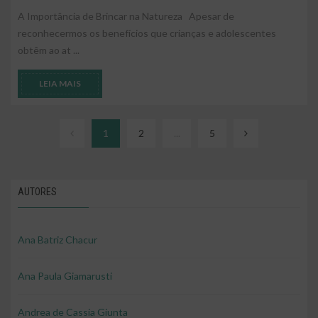
A Importância de Brincar na Natureza Apesar de
reconhecermos os benefícios que crianças e adolescentes
obtêm ao at ...
LEIA MAIS
1
2
...
5
AUTORES
Ana Batriz Chacur
Ana Paula Giamarusti
Andrea de Cassia Giunta