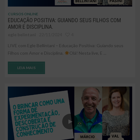
CURSOS ONLINE
EDUCAÇÃO POSITIVA: GUIANDO SEUS FILHOS COM
AMOR E DISCIPLINA.
egle belintani
22/11/2024
4
LIVE com Egle Bellintani – Educação Positiva: Guiando seus
Filhos com Amor e Disciplina.
Olá! Nesta live, E ...
LEIA MAIS