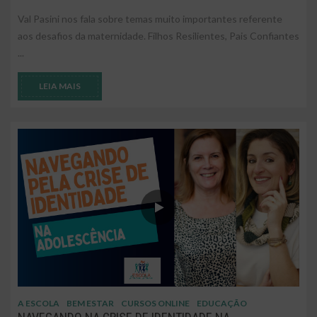
Val Pasini nos fala sobre temas muito importantes referente
aos desafios da maternidade. Filhos Resilientes, Pais Confiantes
...
LEIA MAIS
A ESCOLA
BEM ESTAR
CURSOS ONLINE
EDUCAÇÃO