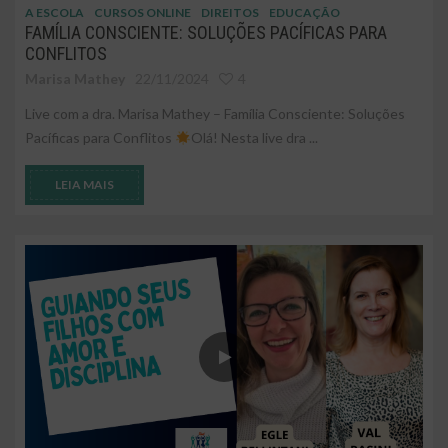
A ESCOLA
CURSOS ONLINE
DIREITOS
EDUCAÇÃO
FAMÍLIA CONSCIENTE: SOLUÇÕES PACÍFICAS PARA
CONFLITOS
Marisa Mathey
22/11/2024
4
Live com a dra. Marisa Mathey – Família Consciente: Soluções
Pacíficas para Conflitos
Olá! Nesta live dra ...
LEIA MAIS