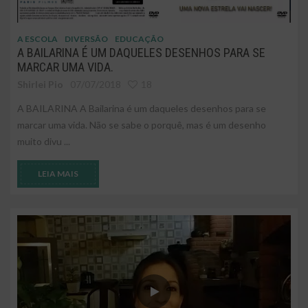
A ESCOLA
DIVERSÃO
EDUCAÇÃO
A BAILARINA É UM DAQUELES DESENHOS PARA SE
MARCAR UMA VIDA.
Shirlei Pio
07/07/2018
18
A BAILARINA A Bailarina é um daqueles desenhos para se
marcar uma vida. Não se sabe o porquê, mas é um desenho
muito divu ...
LEIA MAIS