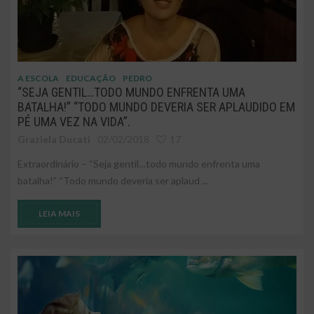
A ESCOLA
EDUCAÇÃO
PEDRO
“SEJA GENTIL…TODO MUNDO ENFRENTA UMA
BATALHA!” “TODO MUNDO DEVERIA SER APLAUDIDO EM
PÉ UMA VEZ NA VIDA”.
Graziela Ducati
02/02/2018
17
Extraordinário – “Seja gentil…todo mundo enfrenta uma
batalha!” “Todo mundo deveria ser aplaud ...
LEIA MAIS