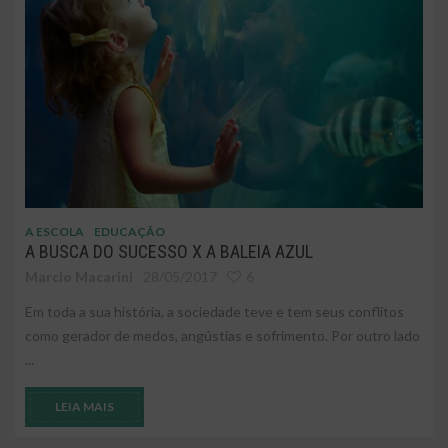
A ESCOLA
EDUCAÇÃO
A BUSCA DO SUCESSO X A BALEIA AZUL
Marcio Macarini
28/05/2017
6
Em toda a sua história, a sociedade teve e tem seus conflitos
como gerador de medos, angústias e sofrimento. Por outro lado
...
LEIA MAIS