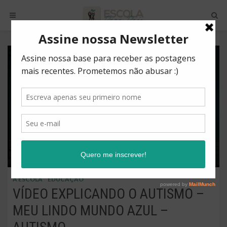
A ESCOLA
EDUCAÇÃO
VÍDEO EXPLICANDO O AUTISMO –
MEU LINDO MUNDO AZUL –