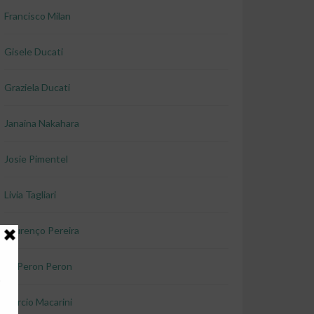
Francisco Milan
Gisele Ducati
Graziela Ducati
Janaina Nakahara
Josie Pimentel
Livia Tagliari
Lourenço Pereira
Lu Peron Peron
Marcio Macarini