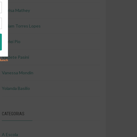
Marisa Mathey
Miriam Torres Lopes
Shirlei Pio
Valdete Pasini
Vanessa Mondin
Yolanda Basilio
CATEGORIAS
A Escola