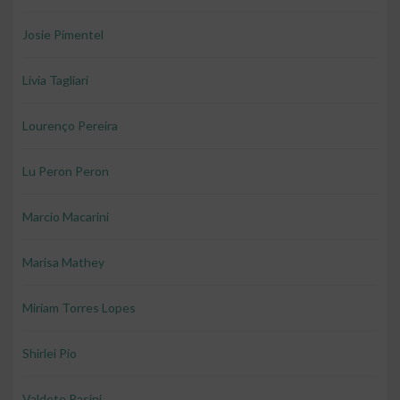
Josie Pimentel
Livia Tagliari
Lourenço Pereira
Lu Peron Peron
Marcio Macarini
Marisa Mathey
Miriam Torres Lopes
Shirlei Pio
Valdete Pasini