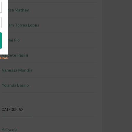
Marisa Mathey
Miriam Torres Lopes
Shirlei Pio
Valdete Pasini
Vanessa Mondin
Yolanda Basilio
CATEGORIAS
A Escola