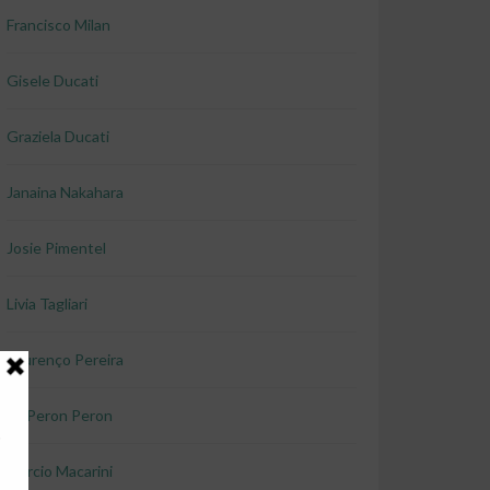
Francisco Milan
Gisele Ducati
Graziela Ducati
Janaina Nakahara
Josie Pimentel
Livia Tagliari
Lourenço Pereira
Lu Peron Peron
Marcio Macarini