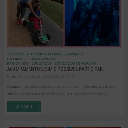
A ESCOLA
AUTISMO, UM PROCESSAMENTO
DIFERENTE!
DESENVOLVER
BRINCANDO
EDUCAÇÃO
EDUCAÇÃO E DIVERSÃO
ACAMPAMENTOS, SIM É POSSÍVEL PARTICIPAR!
Elaine Alves Rosa
16/12/2019
1
Acampamentos, sim é possível participar! Tive meus surtos
sim no diagnóstico, lutos e tudo mais. Escondi diagnósti ...
LEIA MAIS