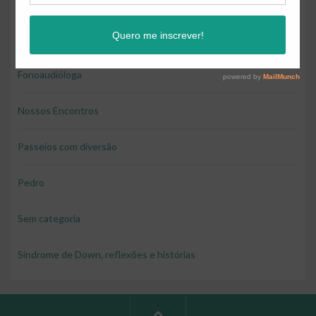
Educação e diversão
Educação financeira para crianças
Fonoaudióloga
Nossos Encontros
Passeios com diversão
Pedro
Sem categoria
Síndrome de Down, reflexões e histórias