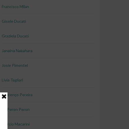
Francisco Milan
Gisele Ducati
Graziela Ducati
Janaina Nakahara
Josie Pimentel
Livia Tagliari
Lourenço Pereira
Lu Peron Peron
Marcio Macarini