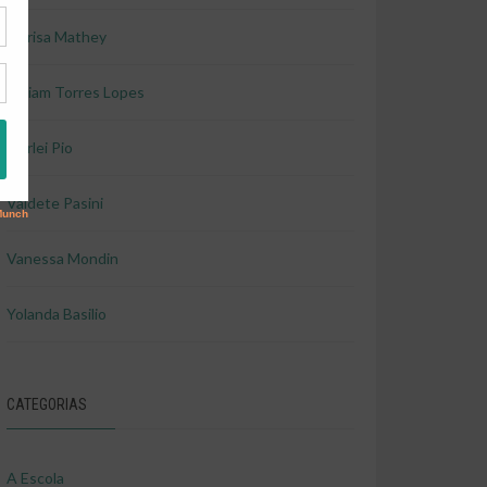
Marisa Mathey
Miriam Torres Lopes
Shirlei Pio
Valdete Pasini
Vanessa Mondin
Yolanda Basilio
CATEGORIAS
A Escola