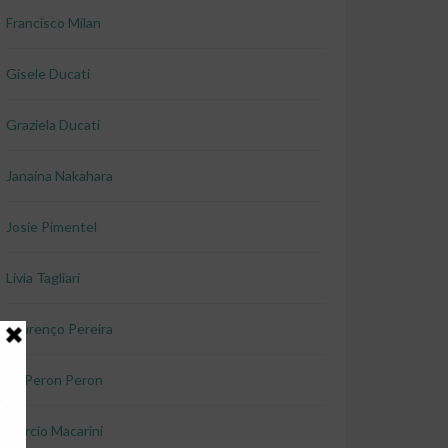
Francisco Milan
Gisele Ducati
Graziela Ducati
Janaina Nakahara
Josie Pimentel
Livia Tagliari
Lourenço Pereira
Lu Peron Peron
Marcio Macarini