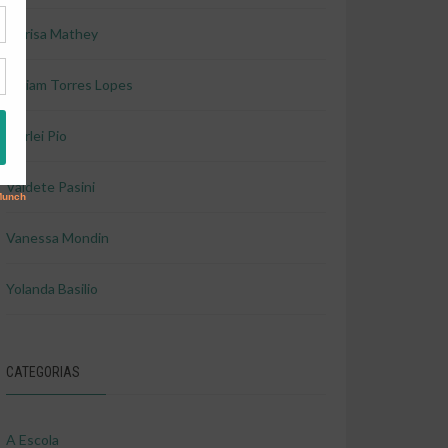
Marisa Mathey
Miriam Torres Lopes
Shirlei Pio
Valdete Pasini
Vanessa Mondin
Yolanda Basilio
CATEGORIAS
A Escola