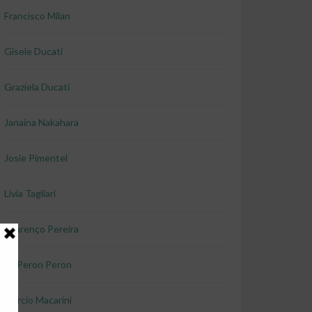
Francisco Milan
Gisele Ducati
Graziela Ducati
Janaina Nakahara
Josie Pimentel
Livia Tagliari
Lourenço Pereira
Lu Peron Peron
Marcio Macarini