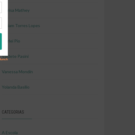
Marisa Mathey
Miriam Torres Lopes
Shirlei Pio
Valdete Pasini
Vanessa Mondin
Yolanda Basilio
CATEGORIAS
A Escola