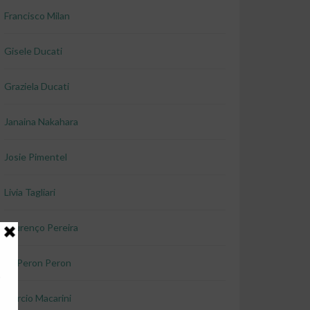
Francisco Milan
Gisele Ducati
Graziela Ducati
Janaina Nakahara
Josie Pimentel
Livia Tagliari
Lourenço Pereira
Lu Peron Peron
Marcio Macarini