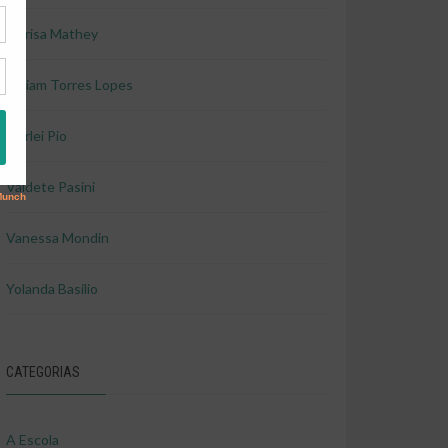
Marisa Mathey
Miriam Torres Lopes
Shirlei Pio
Valdete Pasini
Vanessa Mondin
Yolanda Basilio
CATEGORIAS
A Escola