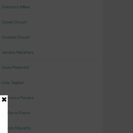
Francisco Milan
Gisele Ducati
Graziela Ducati
Janaina Nakahara
Josie Pimentel
Livia Tagliari
Lourenço Pereira
Lu Peron Peron
Marcio Macarini