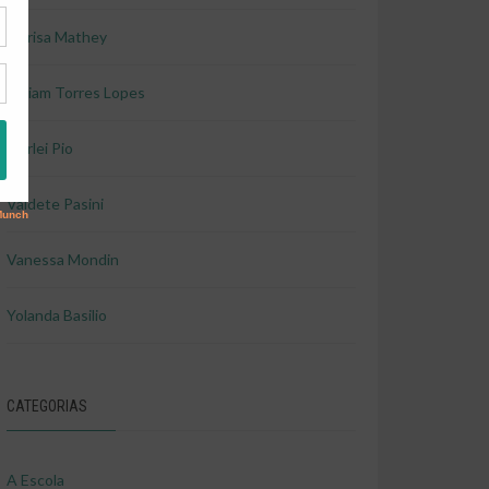
Marisa Mathey
Miriam Torres Lopes
Shirlei Pio
Valdete Pasini
Vanessa Mondin
Yolanda Basilio
CATEGORIAS
A Escola