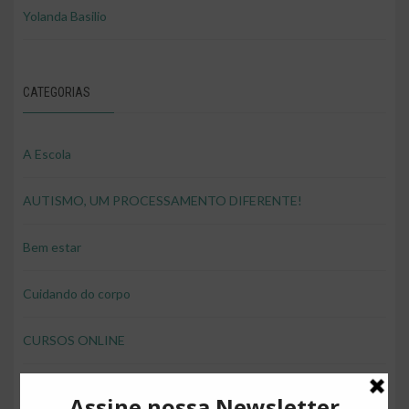
Yolanda Basilio
CATEGORIAS
A Escola
AUTISMO, UM PROCESSAMENTO DIFERENTE!
Bem estar
Cuidando do corpo
CURSOS ONLINE
desenvolver brincando