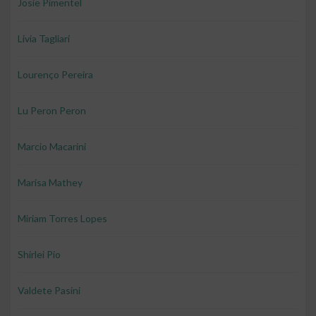
Josie Pimentel
Livia Tagliari
Lourenço Pereira
Lu Peron Peron
Marcio Macarini
Marisa Mathey
Miriam Torres Lopes
Shirlei Pio
Valdete Pasini