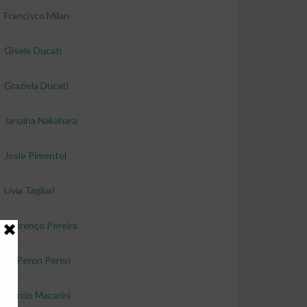
Francisco Milan
Gisele Ducati
Graziela Ducati
Janaina Nakahara
Josie Pimentel
Livia Tagliari
Lourenço Pereira
Lu Peron Peron
Marcio Macarini