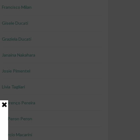
Francisco Milan
Gisele Ducati
Graziela Ducati
Janaina Nakahara
Josie Pimentel
Livia Tagliari
Lourenço Pereira
Lu Peron Peron
Marcio Macarini