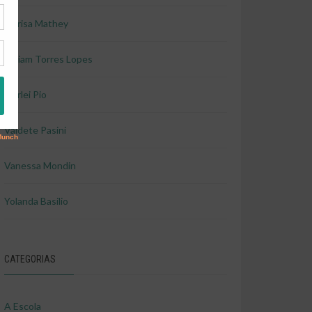
Marisa Mathey
Miriam Torres Lopes
Shirlei Pio
Valdete Pasini
Vanessa Mondin
Yolanda Basilio
CATEGORIAS
A Escola