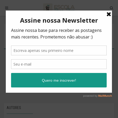
POSTS BY TAG
DECISÕES
There are no posts to show.
AUTORES