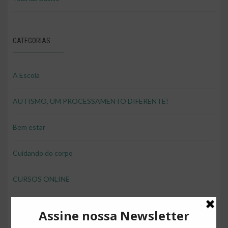
CATEGORIAS
A Escola
AUTISMO, UM PROCESSAMENTO DIFERENTE!
Bem estar
Cuidando do corpo
CURSOS ONLINE
desenvolver brincando