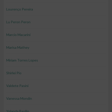
Lourenço Pereira
Lu Peron Peron
Marcio Macarini
Marisa Mathey
Miriam Torres Lopes
Shirlei Pio
Valdete Pasini
Vanessa Mondin
Yolanda Basilio