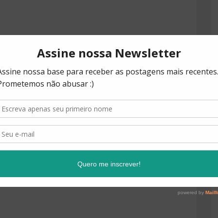
g Parenting the Positive Discipline Way - Certificação
Positiva. Tenho como 1a. Formação o Direito, Pós-graduada
re tive interesse em educação e formação de crianças. –
a e Pesquisadora em Educação Infantil e voluntária há 21
crianças. Tenho dois filhos e foram eles que me ensinaram a
endo sempre com eles, para cada dia mais poder ajuda-los a