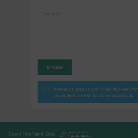
ENVIAR
Apenas os campos com (*) são de preenchim
Seu endereço de email
não
será publicado.
Escola Para Pais © 2026