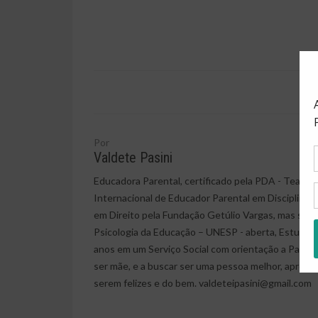
Por
Valdete Pasini
Educadora Parental, certificado pela PDA - Teachin
Internacional de Educador Parental em Disciplina 
em Direito pela Fundação Getúlio Vargas, mas semp
Psicologia da Educação – UNESP - aberta, Estudios
anos em um Serviço Social com orientação a Pais e 
ser mãe, e a buscar ser uma pessoa melhor, aprend
serem felizes e do bem. valdeteipasini@gmail.com