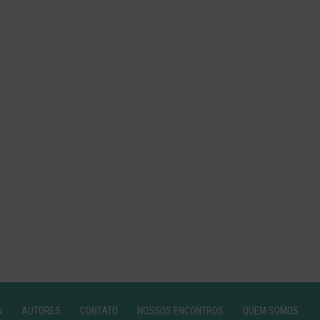
A
AUTORES
CONTATO
NOSSOS ENCONTROS
QUEM SOMOS