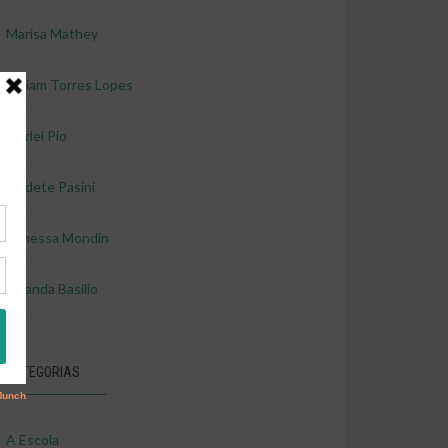
Marisa Mathey
Miriam Torres Lopes
Shirlei Pio
Valdete Pasini
Vanessa Mondin
Yolanda Basilio
CATEGORIAS
A Escola