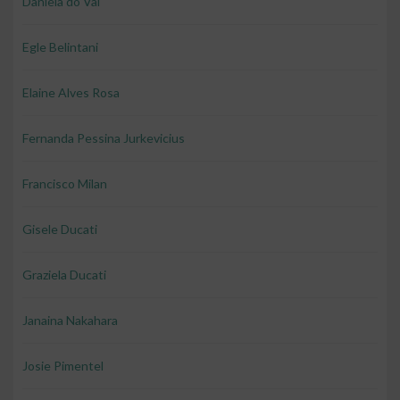
Daniela do Val
Egle Belintani
Elaine Alves Rosa
Fernanda Pessina Jurkevicius
Francisco Milan
Gisele Ducati
Graziela Ducati
Janaina Nakahara
Josie Pimentel