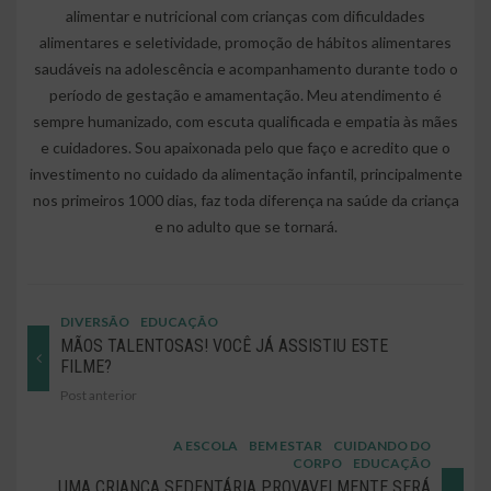
alimentar e nutricional com crianças com dificuldades
alimentares e seletividade, promoção de hábitos alimentares
saudáveis na adolescência e acompanhamento durante todo o
período de gestação e amamentação. Meu atendimento é
sempre humanizado, com escuta qualificada e empatia às mães
e cuidadores. Sou apaixonada pelo que faço e acredito que o
investimento no cuidado da alimentação infantil, principalmente
nos primeiros 1000 dias, faz toda diferença na saúde da criança
e no adulto que se tornará.
DIVERSÃO
EDUCAÇÃO
MÃOS TALENTOSAS! VOCÊ JÁ ASSISTIU ESTE
FILME?
Post anterior
A ESCOLA
BEM ESTAR
CUIDANDO DO
CORPO
EDUCAÇÃO
UMA CRIANÇA SEDENTÁRIA PROVAVELMENTE SERÁ